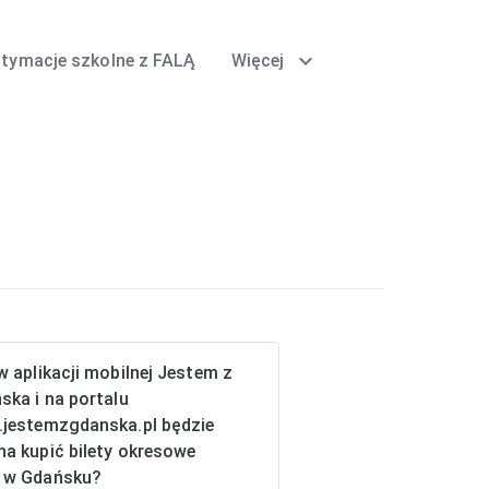
expand_more
itymacje szkolne z FALĄ
Więcej
w aplikacji mobilnej Jestem z
ska i na portalu
jestemzgdanska.pl będzie
a kupić bilety okresowe
 w Gdańsku?