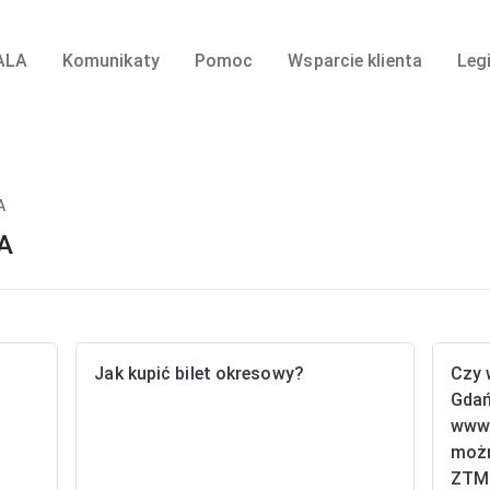
ALA
Komunikaty
Pomoc
Wsparcie klienta
Leg
A
LA
Jak kupić bilet okresowy?
Czy 
Gdań
www.
możn
ZTM