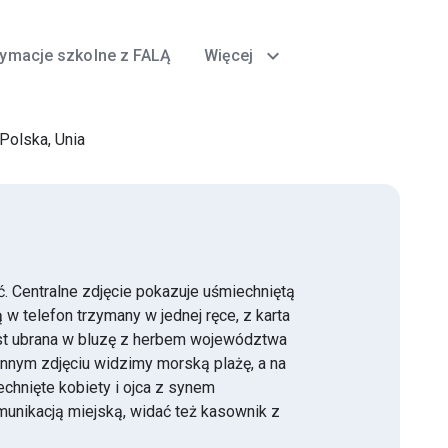
expand_more
tymacje szkolne z FALĄ
Więcej