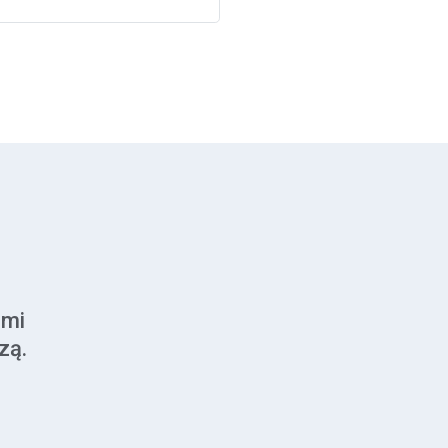
imi
zą.