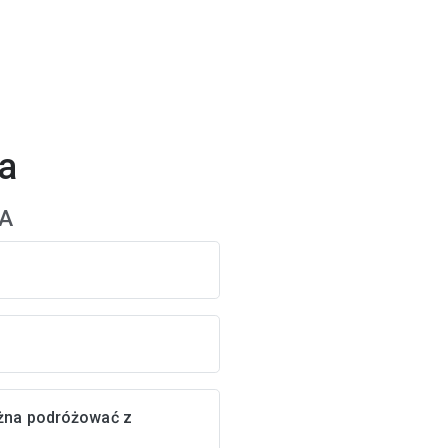
a
LA
żna podróżować z