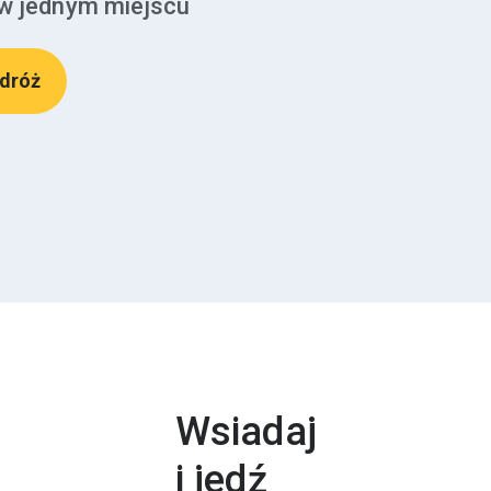
 w jednym miejscu
odróż
Wsiadaj
i jedź