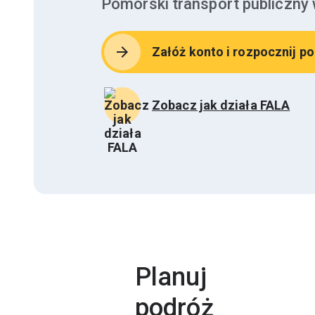
Pomorski transport publiczny
arrow_forward
Załóż konto i rozpocznij p
Zobacz jak działa FALA
Planuj
podróż