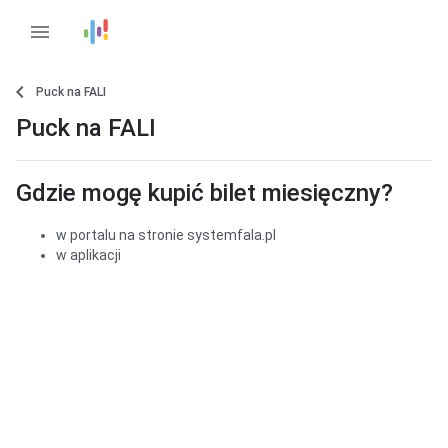
menu
Puck na FALI
Puck na FALI
Gdzie mogę kupić bilet miesięczny?
w portalu na stronie systemfala.pl
w aplikacji