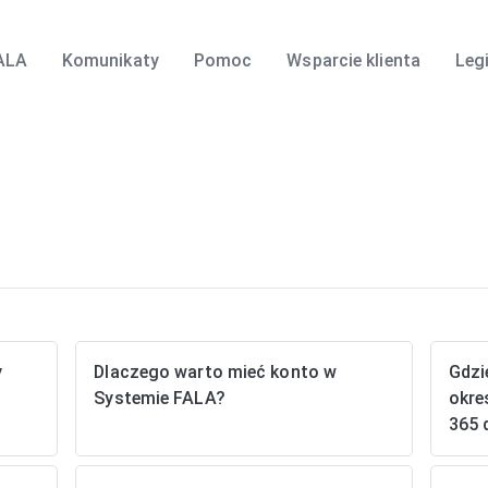
ALA
Komunikaty
Pomoc
Wsparcie klienta
Leg
y
Dlaczego warto mieć konto w
Gdzi
Systemie FALA?
okre
365 