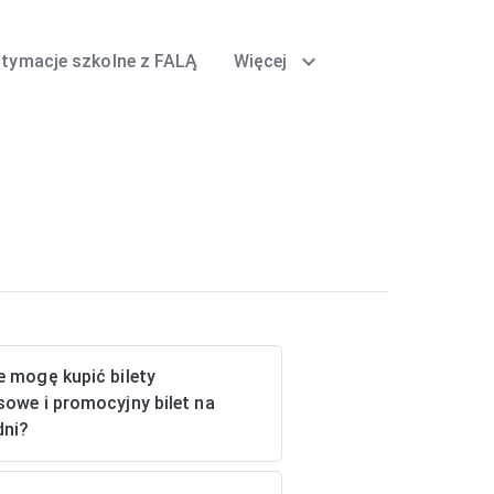
expand_more
itymacje szkolne z FALĄ
Więcej
e mogę kupić bilety
sowe i promocyjny bilet na
dni?