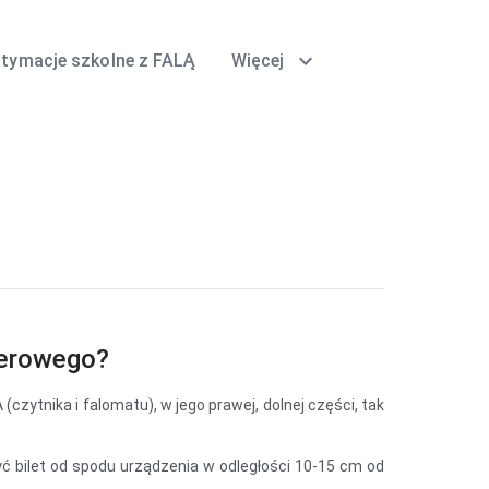
expand_more
itymacje szkolne z FALĄ
Więcej
ierowego?
zytnika i falomatu), w jego prawej, dolnej części, tak
ć bilet od spodu urządzenia w odległości 10-15 cm od