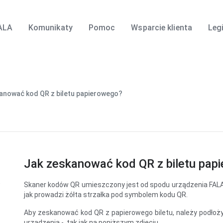
ALA
Komunikaty
Pomoc
Wsparcie klienta
Leg
anować kod QR z biletu papierowego?
Jak zeskanować kod QR z biletu pap
Skaner kodów QR umieszczony jest od spodu urządzenia FALA (c
jak prowadzi żółta strzałka pod symbolem kodu QR.
Aby zeskanować kod QR z papierowego biletu, należy podłoży
urządzenia - tak jak na poniższym zdjęciu.