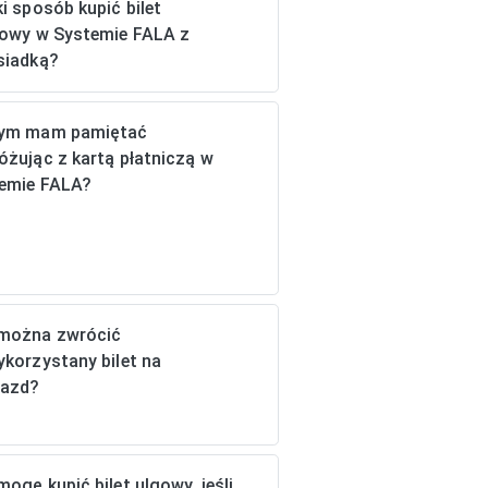
ki sposób kupić bilet
jowy w Systemie FALA z
siadką?
ym mam pamiętać
óżując z kartą płatniczą w
emie FALA?
można zwrócić
ykorzystany bilet na
jazd?
mogę kupić bilet ulgowy, jeśli