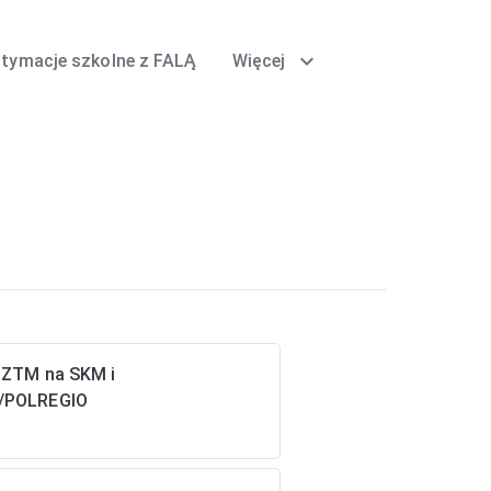
expand_more
itymacje szkolne z FALĄ
Więcej
t ZTM na SKM i
/POLREGIO