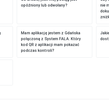
opóźniony lub odwołany?
nie 
doku
zniż
g
Mam aplikację jestem z Gdańska
Jaki
połączoną z System FALA. Który
dost
kod QR z aplikacji mam pokazać
podczas kontroli?