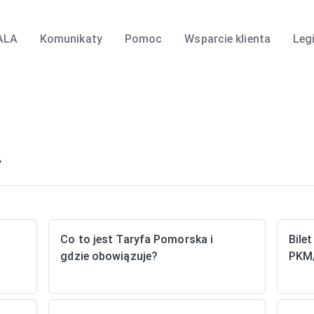
ALA
Komunikaty
Pomoc
Wsparcie klienta
Leg
A
Co to jest Taryfa Pomorska i
Bile
gdzie obowiązuje?
PKM