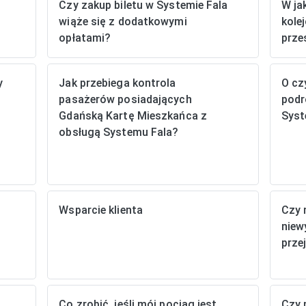
Czy zakup biletu w Systemie Fala
W ja
wiąże się z dodatkowymi
kole
opłatami?
prze
y
Jak przebiega kontrola
O cz
pasażerów posiadających
podr
Gdańską Kartę Mieszkańca z
Syst
obsługą Systemu Fala?
Wsparcie klienta
Czy 
niew
prze
Co zrobić, jeśli mój pociąg jest
Czy 