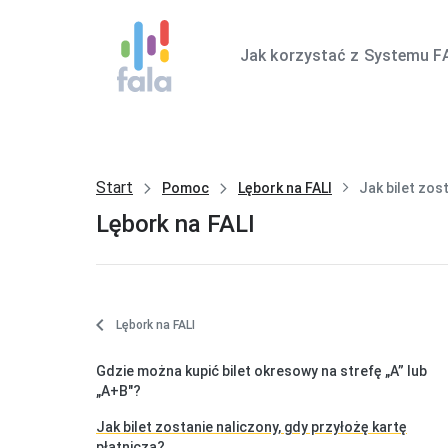
Jak korzystać z Systemu F
Start
Pomoc
Lębork na FALI
Jak bilet zos
Lębork na FALI
Lębork na FALI
Gdzie można kupić bilet okresowy na strefę „A” lub
„A+B"?
Jak bilet zostanie naliczony, gdy przyłożę kartę
płatniczą?