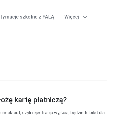
expand_more
itymacje szkolne z FALĄ
Więcej
łożę kartę płatniczą?
heck-out, czyli rejestracja wyjścia, będzie to bilet dla