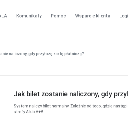
ALA
Komunikaty
Pomoc
Wsparcie klienta
Leg
tanie naliczony, gdy przyłożę kartę płatniczą?
Jak bilet zostanie naliczony, gdy przy
System naliczy bilet normalny. Zależnie od tego, gdzie nastąpi c
strefy A lub A+B.