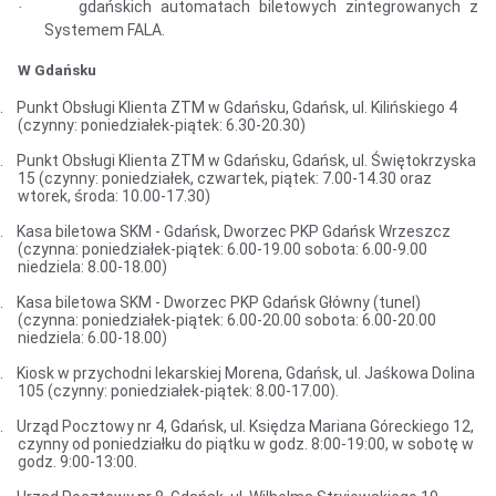
gdańskich automatach biletowych zintegrowanych z
·
Systemem FALA.
W Gdańsku
.
Punkt Obsługi Klienta ZTM w Gdańsku, Gdańsk, ul. Kilińskiego 4
(czynny: poniedziałek-piątek: 6.30-20.30)
.
Punkt Obsługi Klienta ZTM w Gdańsku, Gdańsk, ul. Świętokrzyska
15 (czynny: poniedziałek, czwartek, piątek: 7.00-14.30 oraz
wtorek, środa: 10.00-17.30)
.
Kasa biletowa SKM - Gdańsk, Dworzec PKP Gdańsk Wrzeszcz
(czynna: poniedziałek-piątek: 6.00-19.00 sobota: 6.00-9.00
niedziela: 8.00-18.00)
.
Kasa biletowa SKM - Dworzec PKP Gdańsk Główny (tunel)
(czynna: poniedziałek-piątek: 6.00-20.00 sobota: 6.00-20.00
niedziela: 6.00-18.00)
.
Kiosk w przychodni lekarskiej Morena, Gdańsk, ul. Jaśkowa Dolina
105 (czynny: poniedziałek-piątek: 8.00-17.00).
.
Urząd Pocztowy nr 4, Gdańsk, ul. Księdza Mariana Góreckiego 12,
czynny od poniedziałku do piątku w godz. 8:00-19:00, w sobotę w
godz. 9:00-13:00.