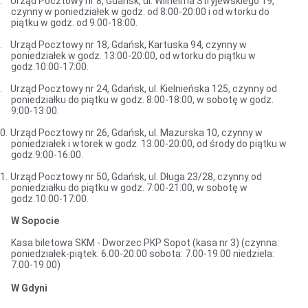
.
Urząd Pocztowy nr 8, Gdańsk, ul. Wilhelma Stryjewskiego 19,
czynny w poniedziałek w godz. od 8:00-20:00 i od wtorku do
piątku w godz. od 9:00-18:00.
.
Urząd Pocztowy nr 18, Gdańsk, Kartuska 94, czynny w
poniedziałek w godz. 13:00-20:00, od wtorku do piątku w
godz.10:00-17:00.
.
Urząd Pocztowy nr 24, Gdańsk, ul. Kielnieńska 125, czynny od
poniedziałku do piątku w godz. 8:00-18:00, w sobotę w godz.
9:00-13:00.
0.
Urząd Pocztowy nr 26, Gdańsk, ul. Mazurska 10, czynny w
poniedziałek i wtorek w godz. 13:00-20:00, od środy do piątku w
godz.9:00-16:00.
1.
Urząd Pocztowy nr 50, Gdańsk, ul. Długa 23/28, czynny od
poniedziałku do piątku w godz. 7:00-21:00, w sobotę w
godz.10:00-17:00.
W Sopocie
Kasa biletowa SKM - Dworzec PKP Sopot (kasa nr 3) (czynna:
poniedziałek-piątek: 6.00-20.00 sobota: 7.00-19.00 niedziela:
7.00-19.00)
W Gdyni