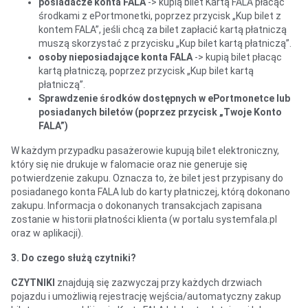
posiadacze konta FALA
-> kupią bilet Kartą FALA płacąc
środkami z ePortmonetki, poprzez przycisk „Kup bilet z
kontem FALA”, jeśli chcą za bilet zapłacić kartą płatniczą
muszą skorzystać z przycisku „Kup bilet kartą płatniczą”.
osoby nieposiadające konta FALA
-> kupią bilet płacąc
kartą płatniczą, poprzez przycisk „Kup bilet kartą
płatniczą”.
Sprawdzenie środków dostępnych w ePortmonetce lub
posiadanych biletów (poprzez przycisk „Twoje Konto
FALA”)
W każdym przypadku pasażerowie kupują bilet elektroniczny,
który się nie drukuje w falomacie oraz nie generuje się
potwierdzenie zakupu. Oznacza to, że bilet jest przypisany do
posiadanego konta FALA lub do karty płatniczej, którą dokonano
zakupu. Informacja o dokonanych transakcjach zapisana
zostanie w historii płatności klienta (w portalu systemfala.pl
oraz w aplikacji).
3. Do czego służą czytniki?
CZYTNIKI
znajdują się zazwyczaj przy każdych drzwiach
pojazdu i umożliwią rejestrację wejścia/automatyczny zakup