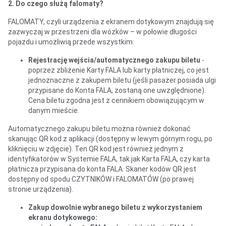
2. Do czego służą falomaty?
FALOMATY, czyli urządzenia z ekranem dotykowym znajdują się
zazwyczaj w przestrzeni dla wózków – w połowie długości
pojazdu i umożliwią przede wszystkim:
Rejestrację wejścia/automatycznego zakupu biletu
-
poprzez zbliżenie Karty FALA lub karty płatniczej, co jest
jednoznaczne z zakupem biletu (jeśli pasażer posiada ulgi
przypisane do Konta FALA, zostaną one uwzględnione).
Cena biletu zgodna jest z cennikiem obowiązującym w
danym mieście.
Automatycznego zakupu biletu można również dokonać
skanując QR kod z aplikacji (dostępny w lewym górnym rogu, po
kliknięciu w zdjęcie). Ten QR kod jest również jednym z
identyfikatorów w Systemie FALA, tak jak Karta FALA, czy karta
płatnicza przypisana do konta FALA. Skaner kodów QR jest
dostępny od spodu CZYTNIKÓW i FALOMATÓW (po prawej
stronie urządzenia).
Zakup dowolnie wybranego biletu z wykorzystaniem
ekranu dotykowego: