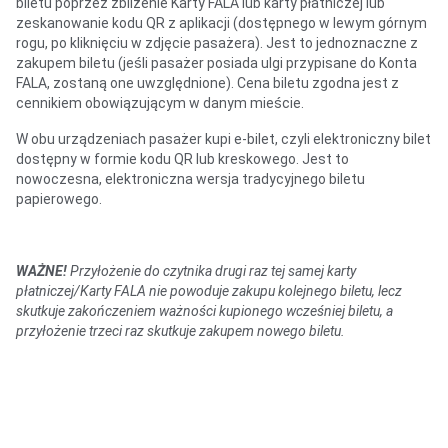
biletu poprzez zbliżenie Karty FALA lub karty płatniczej lub
zeskanowanie kodu QR z aplikacji (dostępnego w lewym górnym
rogu, po kliknięciu w zdjęcie pasażera). Jest to jednoznaczne z
zakupem biletu (jeśli pasażer posiada ulgi przypisane do Konta
FALA, zostaną one uwzględnione). Cena biletu zgodna jest z
cennikiem obowiązującym w danym mieście.
W obu urządzeniach pasażer kupi e-bilet, czyli elektroniczny bilet
dostępny w formie kodu QR lub kreskowego. Jest to
nowoczesna, elektroniczna wersja tradycyjnego biletu
papierowego.
WAŻNE!
P
rzyłożenie do czytnika drugi raz tej samej karty
płatniczej/Karty FALA nie powoduje zakupu kolejnego biletu, lecz
skutkuje zakończeniem ważności
kupionego wcześniej biletu, a
przyłożenie trzeci raz skutkuje zakupem nowego biletu.