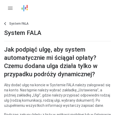
menu
System FALA
System FALA
Jak podpiąć ulgę, aby system
automatycznie mi ściągał opłaty?
Czemu dodana ulga działa tylko w
przypadku podróży dynamicznej?
Aby dodać ulgę na koncie w Systemie FALA należy zalogować się
na konto. Następnie należy wybrać zakładkę „Ustawienia”, a
później zakładkę „Ulgi”, gdzie należy przypisać odpowiedni rodzaj
ulg (rodzaj komunikacji, rodzaj ulgi, wybrany dokument). Po
uzupełnieniu wszystkich informacji wystarczy zapisać dane.
Podczas zakupu biletu z listy w aplikacji mobilnej lub w falomacie